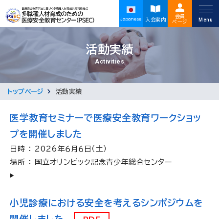
資料集
会員
Japanese
入会案内
ページ
活動実績
Activities
トップページ
活動実績
医学教育セミナーで医療安全教育ワークショッ
プを開催しました
日時 ： 2026年６月６日（土）
場所 ： 国立オリンピック記念青少年総合センター
小児診療における安全を考えるシンポジウムを