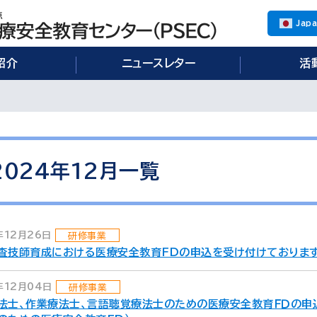
Jap
紹介
ニュースレター
活
2024年12月
一覧
年12月26日
研修事業
査技師育成における医療安全教育FDの申込を受け付けております 
年12月04日
研修事業
法士、作業療法士、言語聴覚療法士のための医療安全教育ＦＤの申